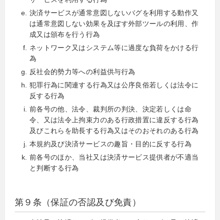
決済サービスが通常意図しないバグを利用する動作又
は通常意図しない効果を及ぼす外部ツールの利用、作
成又は頒布を行う行為
ネットワーク又はシステム等に過度な負荷をかける行
為
反社会的勢力等への利益供与行為
犯罪行為に関連する行為又は公序良俗若しくは法令に
反する行為
前各号の他、法令、裁判所の判決、決定若しくは命
令、又は法令上拘束力のある行政措置に違反する行為
及びこれらを助長する行為又はそのおそれのある行為
本規約及び決済サービスの趣旨・目的に反する行為
前各号のほか、当社又は決済サービス提供者が不適当
と判断する行為
第９条（保証の否認及び免責）